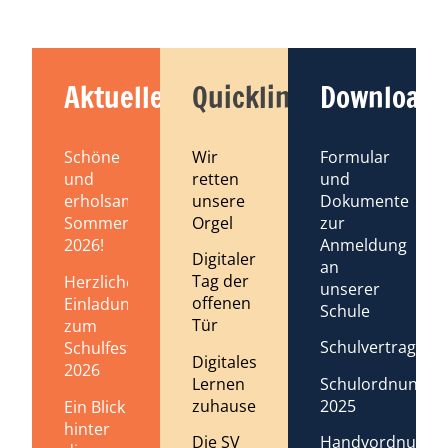
Aktuelles
Quicklinks
Downloads
Schöne
Wir
Formular
und
retten
und
erholsame
unsere
Dokumente
Sommerferien
Orgel
zur
2026!
Anmeldung
Digitaler
an
Tag der
Herzliche
unserer
offenen
Einladung
Schule
Tür
zum
Schulvertrag
Schulfest
Digitales
2026
Lernen
Schulordnung
zuhause
2025
Ein Blick
hinter
Die SV
Handyordnung