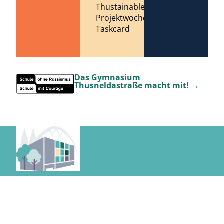
Thustainable
Projektwoche
Taskcard
Das Gymnasium
Thusneldastraße macht mit! →
Datenschutzerklärung
Impressum