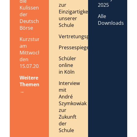
die
zur
2025
Kulissen
Einzigartigkeit
der
Alle
unserer
Deutschen
Downloads
Schule
Börse
Vertretungsplan
Kurzstundenregelung
am
Pressespiegel
Mittwoch,
Schüler
den
online
15.07.2026
in Köln
Weitere
Interview
Themen
mit
→
André
Szymkowiak
zur
Zukunft
der
Schule