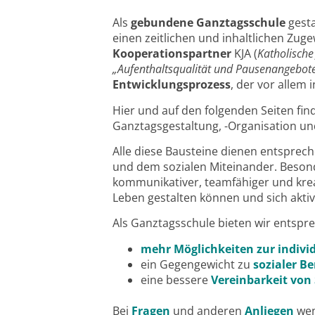
Als
gebundene Ganztagsschule
gest
einen zeitlichen und inhaltlichen Zug
Kooperationspartner
KJA (
Katholische
„Aufenthaltsqualität und Pausenangebot
Entwicklungsprozess
, der vor allem 
Hier und auf den folgenden Seiten fi
Ganztagsgestaltung, -Organisation un
Alle diese Bausteine dienen entsprech
und dem sozialen Miteinander. Besond
kommunikativer, teamfähiger und krea
Leben gestalten können und sich akti
Als Ganztagsschule bieten wir entspre
mehr Möglichkeiten zur indivi
ein Gegengewicht zu
sozialer B
eine bessere
Vereinbarkeit
von 
Bei
Fragen
und anderen
Anliegen
wen