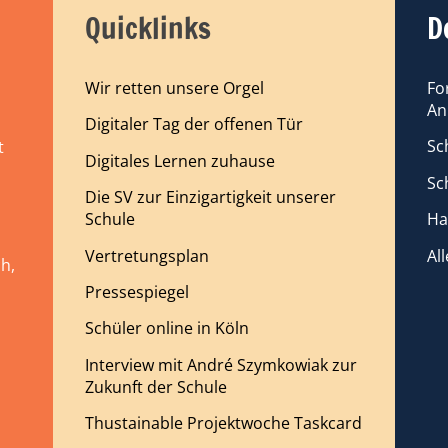
Quicklinks
D
Wir retten unsere Orgel
Fo
An
Digitaler Tag der offenen Tür
Sc
t
Digitales Lernen zuhause
Sc
Die SV zur Einzigartigkeit unserer
Schule
Ha
Vertretungsplan
Al
h,
Pressespiegel
Schüler online in Köln
Interview mit André Szymkowiak zur
Zukunft der Schule
Thustainable Projektwoche Taskcard