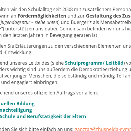
alten wir den Schulalltag seit 2008 mit zusätzlichem Pers
ewinn an
Fördermöglichkeiten
und zur
Gestaltung des Z
 Jugendagentur – siehe unten
) und Buerger’z als Mensabetreib
e“
) unterstützen uns dabei. Gemeinsam
befinden wir uns hi
in den letzten Jahren in Bewegung geraten ist.
nden Sie Erläuterungen zu den verschiedenen Elementen un
d -Entwicklung.
end unseres Leitbildes (siehe
Schulprogramm/ Leitbild
) v
ers wichtig sind uns außerdem die Demokratieerziehung un
tiver junger Menschen, die selbständig und mündig Teil an
v und engagiert einbringen.
chend unseres offiziellen Auftrags vor allem:
duellen Bildung
enachteiligung
Schule und Berufstätigkeit der Eltern
den Sie sich bitte einfach an uns:
ganztag@thusnelda-gym