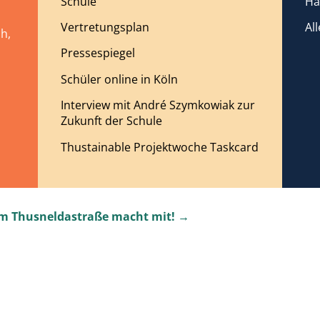
Schule
Ha
Vertretungsplan
Al
h,
Pressespiegel
Schüler online in Köln
Interview mit André Szymkowiak zur
Zukunft der Schule
Thustainable Projektwoche Taskcard
 Thusneldastraße macht mit! →
gemeinschaft
Unterricht
Ganztag
S