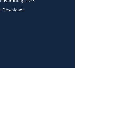
ndyordnung 2025
le Downloads
chulprogramm
Schulleben
Service