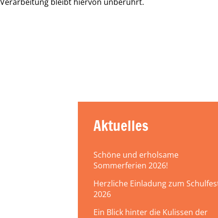
Verarbeitung bleibt hiervon unberührt.
Aktuelles
Schöne und erholsame
Sommerferien 2026!
Herzliche Einladung zum Schulfes
2026
Ein Blick hinter die Kulissen der