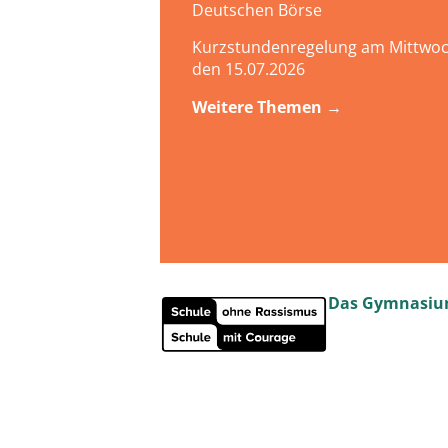
Deutschen Börse
Kurzstundenregelung am Mittwoc
den 15.07.2026
Weitere Themen →
Das Gymnasium
Schul