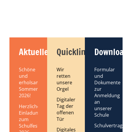
Aktuelles
Quicklinks
Downloads
Schöne
Wir
Formular
und
retten
und
erholsame
unsere
Dokumente
Sommerferien
Orgel
zur
2026!
Anmeldung
Digitaler
an
Tag der
Herzliche
unserer
offenen
Einladung
Schule
Tür
zum
Schulvertrag
Schulfest
Digitales