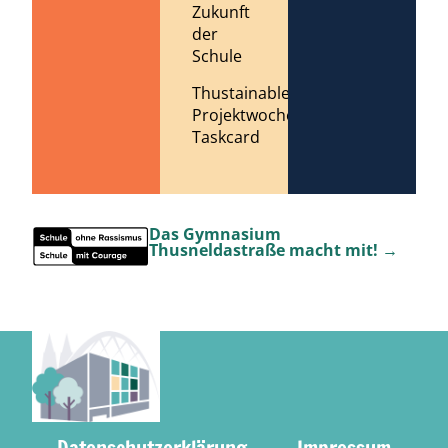
Zukunft
der
Schule
Thustainable
Projektwoche
Taskcard
Das Gymnasium
Thusneldastraße macht mit! →
Datenschutzerklärung
Impressum