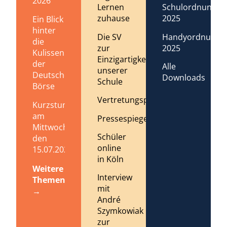
2026
Lernen
Schulordnung
zuhause
2025
Ein Blick
hinter
Die SV
Handyordnung
die
zur
2025
Kulissen
Einzigartigkeit
der
Alle
unserer
Deutschen
Downloads
Schule
Börse
Vertretungsplan
Kurzstundenregelung
am
Pressespiegel
Mittwoch,
Schüler
den
online
15.07.2026
in Köln
Weitere
Interview
Themen
mit
→
André
Szymkowiak
zur