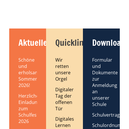
Aktuelles
Quicklinks
Downloads
Schöne
Wir
Formular
und
retten
und
erholsame
unsere
Dokumente
Sommerferien
Orgel
zur
2026!
Anmeldung
Digitaler
an
Tag der
Herzliche
unserer
offenen
Einladung
Schule
Tür
zum
Schulvertrag
Schulfest
Digitales
2026
Lernen
Schulordnung