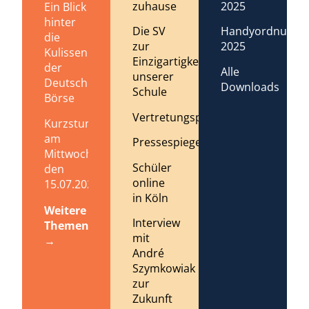
zuhause
2025
Ein Blick
hinter
Die SV
Handyordnung
die
zur
2025
Kulissen
Einzigartigkeit
der
Alle
unserer
Deutschen
Downloads
Schule
Börse
Vertretungsplan
Kurzstundenregelung
am
Pressespiegel
Mittwoch,
Schüler
den
online
15.07.2026
in Köln
Weitere
Interview
Themen
mit
→
André
Szymkowiak
zur
Zukunft