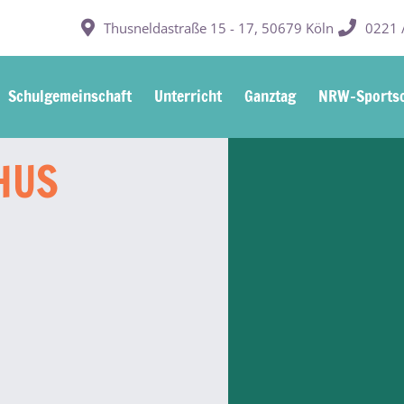
Thusneldastraße 15 - 17, 50679 Köln
0221 /
Schulgemeinschaft
Unterricht
Ganztag
NRW-Sportsc
HUS