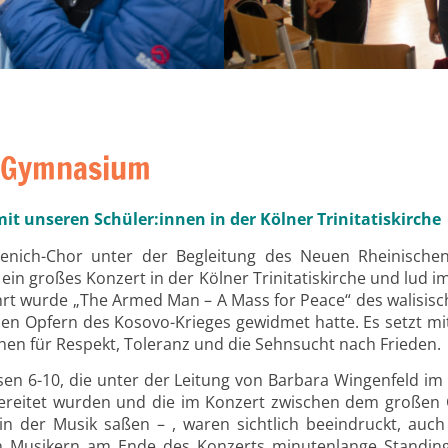
 Gymnasium
it unseren Schüler:innen in der Kölner Trinitatiskirche
enich-Chor unter der Begleitung des Neuen Rheinisch
 ein großes Konzert in der Kölner Trinitatiskirche und lud i
hrt wurde „The Armed Man – A Mass for Peace“ des walisisc
en Opfern des Kosovo-Krieges gewidmet hatte. Es setzt mi
chen für Respekt, Toleranz und die Sehnsucht nach Frieden.
sen 6-10, die unter der Leitung von Barbara Wingenfeld im
ereitet wurden und die im Konzert zwischen dem große
in der Musik saßen – , waren sichtlich beeindruckt, auc
n Musikern am Ende des Konzerts minutenlange Standing