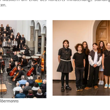
gten.
 Obermanns