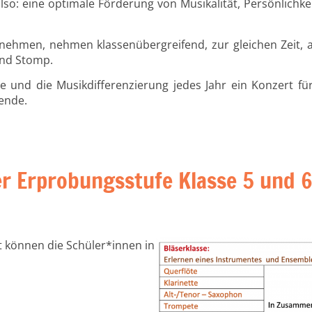
 also: eine optimale Förderung von Musikalität, Persönlich
eilnehmen, nehmen klassenübergreifend, zur gleichen Zeit,
und Stomp.
se
und die Musikdifferenzierung jedes Jahr ein Konzert fü
sende.
er Erprobungsstufe Klasse 5 und 
t
können
die
Schüler*innen
i
n