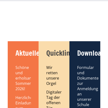
Aktuelles
Quicklinks
Downloads
Schöne
Wir
Formular
und
retten
und
erholsame
unsere
Dokumente
Sommerferien
Orgel
zur
2026!
Anmeldung
Digitaler
an
Tag der
Herzliche
unserer
offenen
Einladung
Schule