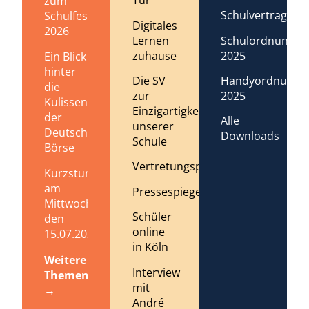
Tür
zum
Schulvertrag
Schulfest
Digitales
2026
Lernen
Schulordnung
zuhause
2025
Ein Blick
hinter
Die SV
Handyordnung
die
zur
2025
Kulissen
Einzigartigkeit
der
Alle
unserer
Deutschen
Downloads
Schule
Börse
Vertretungsplan
Kurzstundenregelung
am
Pressespiegel
Mittwoch,
Schüler
den
online
15.07.2026
in Köln
Weitere
Interview
Themen
mit
→
André