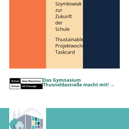
Szymkowiak
zur
Zukunft
der
Schule
Thustainable
Projektwoche
Taskcard
Das Gymnasium
Thusneldastraße macht mit! →