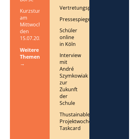
Vertretungsplan
Kurzstundenregelung
am
Pressespiegel
Mittwoch,
Schüler
den
online
15.07.2026
in Köln
Weitere
Interview
Themen
mit
→
André
Szymkowiak
zur
Zukunft
der
Schule
Thustainable
Projektwoche
Taskcard