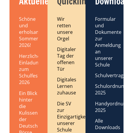
Aktuelles
Quicklinks
Downloads
Schöne
Wir
Formular
und
retten
und
erholsame
unsere
Dokumente
Sommerferien
Orgel
zur
2026!
Anmeldung
Digitaler
an
Tag der
Herzliche
unserer
offenen
Einladung
Schule
Tür
zum
Schulvertrag
Schulfest
Digitales
2026
Lernen
Schulordnung
zuhause
2025
Ein Blick
hinter
Die SV
Handyordnung
die
zur
2025
Kulissen
Einzigartigkeit
der
Alle
unserer
Deutschen
Downloads
Schule
Börse