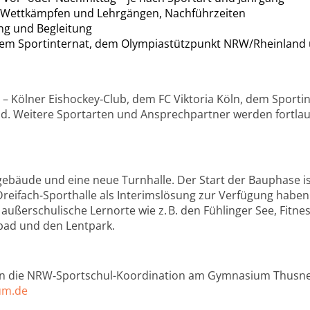
i Wettkämpfen und Lehrgängen, Nachführzeiten
ng und Begleitung
em Sportinternat, dem Olympiastützpunkt NRW/Rheinland 
 – Kölner Eishockey
‑
Club, dem FC Viktoria Köln, dem Sport
. Weitere Sportarten und Ansprechpartner werden fortlau
lgebäude und eine neue Turnhalle. Der Start der Bauphase i
reifach-Sporthalle als Interimslösung zur Verfügung haben.
 außerschulische Lernorte wie z. B. den Fühlinger See, Fitne
abad und den Lentpark.
an die NRW
‑
Sportschul-Koordination am Gymnasium Thusne
um.de