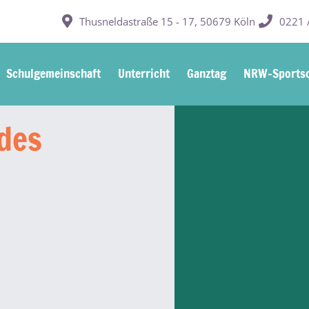
Thusneldastraße 15 - 17, 50679 Köln
0221 /
Schulgemeinschaft
Unterricht
Ganztag
NRW-Sportsc
des