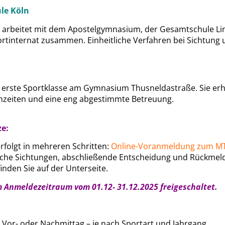
le Köln
rbeitet mit dem Apostelgymnasium, der Gesamtschule Lind
tinternat zusammen. Einheitliche Verfahren bei Sichtung 
e erste Sportklasse am Gymnasium Thusneldastraße. Sie erhä
ernzeiten und eine eng abgestimmte Betreuung.
e:
rfolgt in mehreren Schritten:
Online-Voranmeldung zum M
fische Sichtungen, abschließende Entscheidung und Rückmeld
nden Sie auf der Unterseite
.
 Anmeldezeitraum vom 01.12- 31.12.2025 freigeschaltet.
 Vor- oder Nachmittag – je nach Sportart und Jahrgang