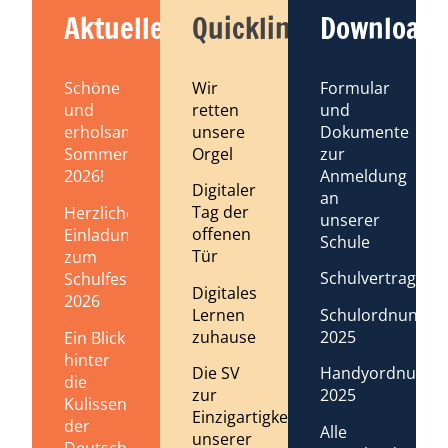
Aktuelles
Quicklinks
Downloads
Schöne
Wir
Formular
und
retten
und
erholsame
unsere
Dokumente
Sommerferien
Orgel
zur
2026!
Anmeldung
Digitaler
an
Tag der
Herzliche
unserer
offenen
Einladung
Schule
Tür
zum
Schulvertrag
Schulfest
Digitales
2026
Lernen
Schulordnung
zuhause
2025
Ein Blick
hinter
Die SV
Handyordnung
die
zur
2025
Kulissen
Einzigartigkeit
der
Alle
unserer