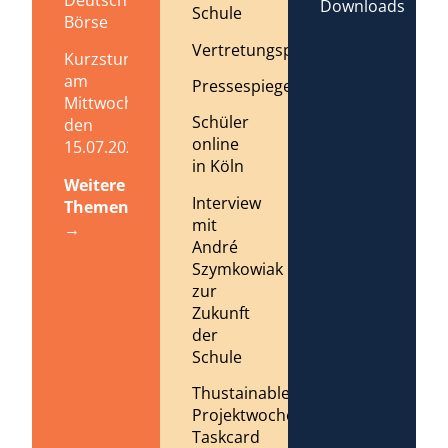
Deutschen
Downloads
Schule
Börse
Vertretungsplan
Kurzstundenregelung
am
Pressespiegel
Mittwoch,
Schüler
den
online
15.07.2026
in Köln
Weitere
Interview
Themen
mit
→
André
Szymkowiak
zur
Zukunft
der
Schule
Thustainable
Projektwoche
Taskcard