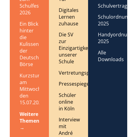
Schulvertrag
Schulfest
Digitales
2026
Lernen
Schulordnung
zuhause
2025
Ein Blick
hinter
Die SV
Handyordnung
die
zur
2025
Kulissen
Einzigartigkeit
der
Alle
unserer
Deutschen
Downloads
Schule
Börse
Vertretungsplan
Kurzstundenregelung
am
Pressespiegel
Mittwoch,
Schüler
den
online
15.07.2026
in Köln
Weitere
Interview
Themen
mit
→
André