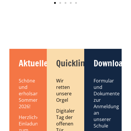
Aktuelles
Quicklinks
Downloads
Schöne
Wir
Formular
und
retten
und
erholsame
unsere
Dokumente
Sommerferien
Orgel
zur
2026!
Anmeldung
Digitaler
an
Tag der
Herzliche
unserer
offenen
Einladung
Schule
Tür
zum