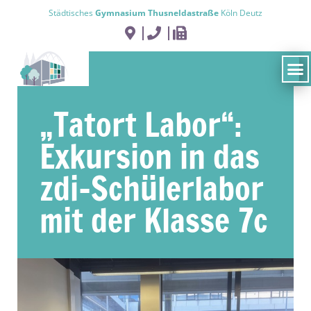
Städtisches
Gymnasium Thusneldastraße
Köln Deutz
„Tatort Labor“:
Exkursion in das
zdi-Schülerlabor
mit der Klasse 7c