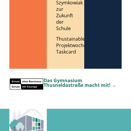
Szymkowiak
zur
Zukunft
der
Schule
Thustainable
Projektwoche
Taskcard
Das Gymnasium
Thusneldastraße macht mit! →