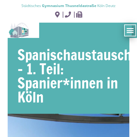
Städtisches
Gymnasium Thusneldastraße
Köln Deutz
Spanischaustausch
– 1. Teil:
Spanier*innen in
Köln