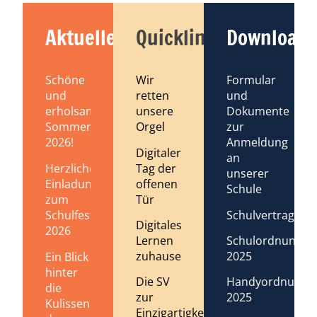
Aktuelles
Quicklinks
Downloads
Schöne
Wir
Formular
und
retten
und
erholsame
unsere
Dokumente
Sommerferien
Orgel
zur
2026!
Anmeldung
Digitaler
an
Tag der
Herzliche
unserer
offenen
Einladung
Schule
Tür
zum
Schulvertrag
Schulfest
Digitales
2026
Lernen
Schulordnung
zuhause
2025
Ein Blick
hinter
Die SV
Handyordnung
die
zur
2025
Kulissen
Einzigartigkeit