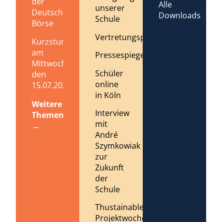
der
Alle
unserer
Deutschen
Downloads
Schule
Börse
Vertretungsplan
Kurzstundenregelung
am
Pressespiegel
Mittwoch,
Schüler
den
online
15.07.2026
in Köln
Weitere
Interview
Themen
mit
→
André
Szymkowiak
zur
Zukunft
der
Schule
Thustainable
Projektwoche