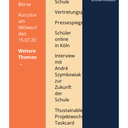
Schule
Börse
Vertretungsplan
Kurzstundenregelung
am
Pressespiegel
Mittwoch,
Schüler
den
online
15.07.2026
in Köln
Weitere
Interview
Themen
mit
→
André
Szymkowiak
zur
Zukunft
der
Schule
Thustainable
Projektwoche
Taskcard