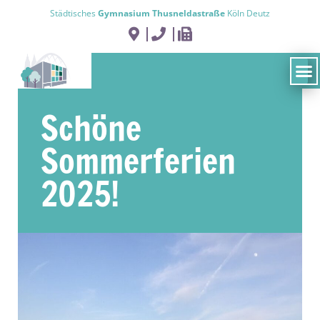
Städtisches
Gymnasium Thusneldastraße
Köln Deutz
Schöne
Sommerferien
2025!