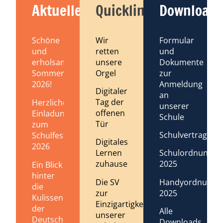
Aktuelles
Quicklinks
Downloads
Schöne
Wir
Formular
und
retten
und
erholsame
unsere
Dokumente
Sommerferien
Orgel
zur
2026!
Anmeldung
Digitaler
an
Tag der
Herzliche
unserer
offenen
Einladung
Schule
Tür
zum
Schulvertrag
Schulfest
Digitales
2026
Lernen
Schulordnung
zuhause
2025
Ein Blick
hinter
Die SV
Handyordnung
die
zur
2025
Kulissen
Einzigartigkeit
der
Alle
unserer
Deutschen
Downloads