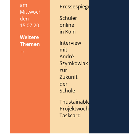
am
Pressespiegel
Mittwoch,
Schüler
den
online
15.07.2026
in Köln
Weitere
Interview
Themen
mit
→
André
Szymkowiak
zur
Zukunft
der
Schule
Thustainable
Projektwoche
Taskcard