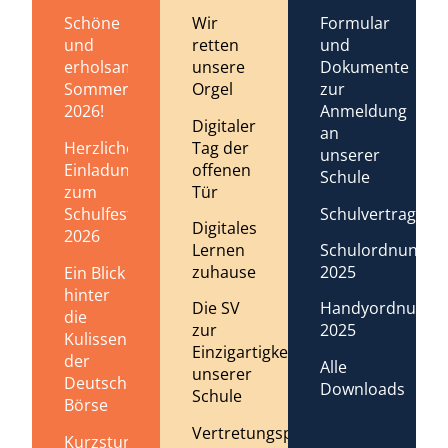
Schöne
Wir
Formular
und
retten
und
erholsame
unsere
Dokumente
Sommerferien
Orgel
zur
2026!
Anmeldung
Digitaler
an
Tag der
Herzliche
unserer
offenen
Einladung
Schule
Tür
zum
Schulvertrag
Schulfest
Digitales
2026
Lernen
Schulordnung
zuhause
2025
Ein Blick
hinter
Die SV
Handyordnung
die
zur
2025
Kulissen
Einzigartigkeit
der
Alle
unserer
Deutschen
Downloads
Schule
Börse
Vertretungsplan
Kurzstundenregelung