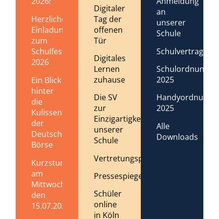
2026!
Anmeldung
Digitaler
an
Tag der
Herzliche
unserer
offenen
Einladung
Schule
Tür
zum
Schulvertrag
Schulfest
Digitales
2026
Lernen
Schulordnung
zuhause
2025
Ein Blick
hinter
Die SV
Handyordnung
die
zur
2025
Kulissen
Einzigartigkeit
der
Alle
unserer
Deutschen
Downloads
Schule
Börse
Vertretungsplan
Kurzstundenregelung
am
Pressespiegel
Mittwoch,
Schüler
den
online
15.07.2026
in Köln