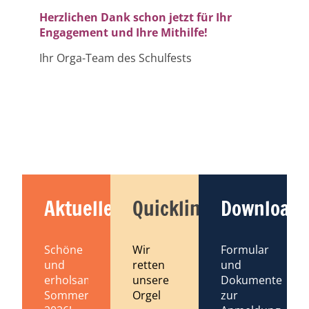
Herzlichen Dank schon jetzt für Ihr
Engagement und Ihre Mithilfe!
Ihr Orga-Team des Schulfests
Aktuelles
Quicklinks
Downloads
Schöne
Wir
Formular
und
retten
und
erholsame
unsere
Dokumente
Sommerferien
Orgel
zur