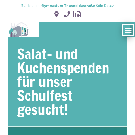
Städtisches
Gymnasium Thusneldastraße
Köln Deutz
Salat- und
Kuchenspenden
für unser
Schulfest
gesucht!