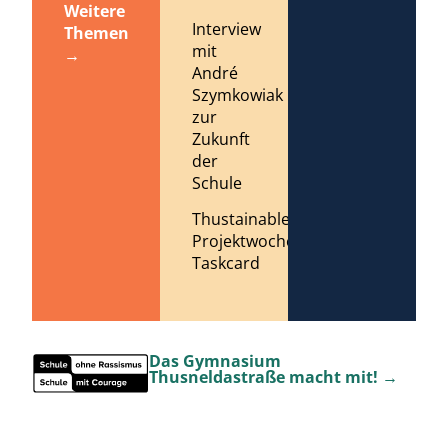
Weitere
Interview
Themen
mit
→
André
Szymkowiak
zur
Zukunft
der
Schule
Thustainable
Projektwoche
Taskcard
Das Gymnasium
Thusneldastraße macht mit! →