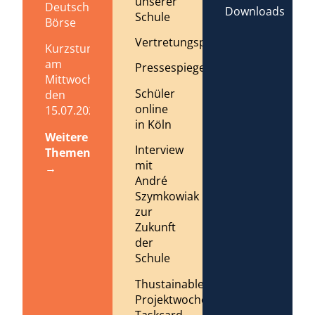
unserer
Deutschen
Downloads
Schule
Börse
Vertretungsplan
Kurzstundenregelung
am
Pressespiegel
Mittwoch,
Schüler
den
online
15.07.2026
in Köln
Weitere
Interview
Themen
mit
→
André
Szymkowiak
zur
Zukunft
der
Schule
Thustainable
Projektwoche
Taskcard