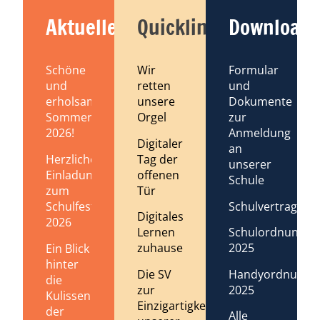
Aktuelles
Quicklinks
Downloads
Schöne
Wir
Formular
und
retten
und
erholsame
unsere
Dokumente
Sommerferien
Orgel
zur
2026!
Anmeldung
Digitaler
an
Tag der
Herzliche
unserer
offenen
Einladung
Schule
Tür
zum
Schulvertrag
Schulfest
Digitales
2026
Lernen
Schulordnung
zuhause
2025
Ein Blick
hinter
Die SV
Handyordnung
die
zur
2025
Kulissen
Einzigartigkeit
der
Alle