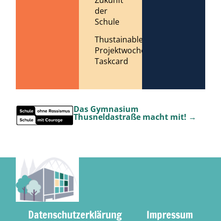
der
Schule
Thustainable
Projektwoche
Taskcard
Das Gymnasium
Thusneldastraße macht mit! →
Datenschutzerklärung
Impressum