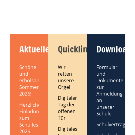
Aktuelles
Quicklinks
Downloads
Schöne
Wir
Formular
und
retten
und
erholsame
unsere
Dokumente
Sommerferien
Orgel
zur
2026!
Anmeldung
Digitaler
an
Tag der
Herzliche
unserer
offenen
Einladung
Schule
Tür
zum
Schulvertrag
Schulfest
Digitales
2026