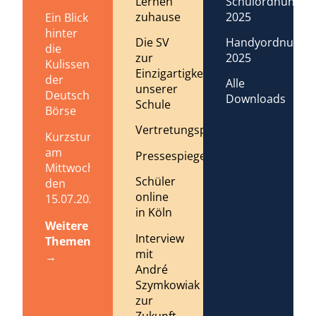
Lernen
Schulordnung
zuhause
2025
Ein Blick
hinter
Die SV
Handyordnung
die
zur
2025
Kulissen
Einzigartigkeit
der
Alle
unserer
Deutschen
Downloads
Schule
Börse
Vertretungsplan
Kurzstundenregelung
am
Pressespiegel
Mittwoch,
Schüler
den
online
15.07.2026
in Köln
Weitere
Interview
Themen
mit
→
André
Szymkowiak
zur
Zukunft