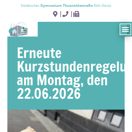
Städtisches
Gymnasium Thusneldastraße
Köln Deutz
Erneute
Kurzstundenregelu
am Montag, den
22.06.2026