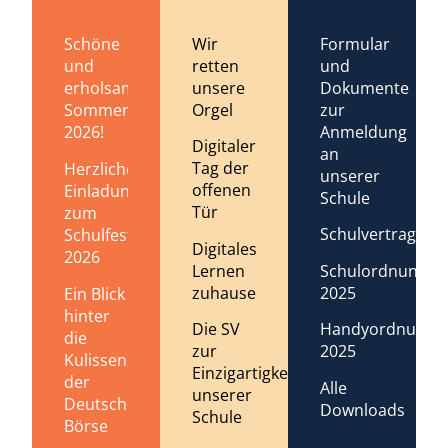
Schöne
Wir
Formular
und
retten
und
erholsame
unsere
Dokumente
Sommerferien
Orgel
zur
2026!
Anmeldung
Digitaler
an
Tag der
Herzliche
unserer
offenen
Einladung
Schule
Tür
zum
Schulvertrag
Schulfest
Digitales
2026
Lernen
Schulordnung
zuhause
2025
Ein Blick
hinter
Die SV
Handyordnung
die
zur
2025
Kulissen
Einzigartigkeit
der
Alle
unserer
Deutschen
Downloads
Schule
Börse