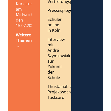
Vertretungsplan
Kurzstundenregelung
am
Pressespiegel
Mittwoch,
Schüler
den
online
15.07.2026
in Köln
Weitere
Interview
Themen
mit
→
André
Szymkowiak
zur
Zukunft
der
Schule
Thustainable
Projektwoche
Taskcard