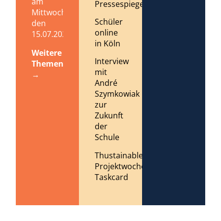
am
Pressespiegel
Mittwoch,
Schüler
den
online
15.07.2026
in Köln
Weitere
Interview
Themen
mit
→
André
Szymkowiak
zur
Zukunft
der
Schule
Thustainable
Projektwoche
Taskcard