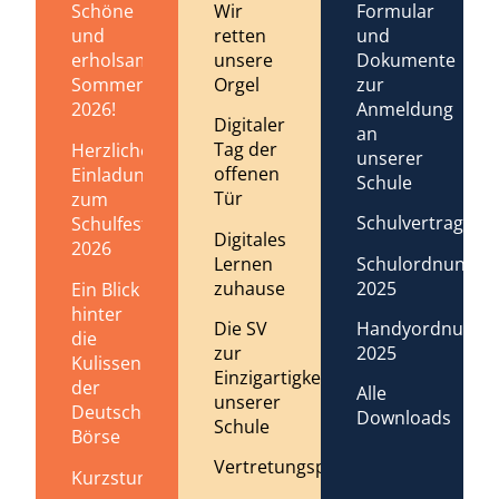
Schöne
Wir
Formular
und
retten
und
erholsame
unsere
Dokumente
Sommerferien
Orgel
zur
2026!
Anmeldung
Digitaler
an
Tag der
Herzliche
unserer
offenen
Einladung
Schule
Tür
zum
Schulvertrag
Schulfest
Digitales
2026
Lernen
Schulordnung
zuhause
2025
Ein Blick
hinter
Die SV
Handyordnung
die
zur
2025
Kulissen
Einzigartigkeit
der
Alle
unserer
Deutschen
Downloads
Schule
Börse
Vertretungsplan
Kurzstundenregelung