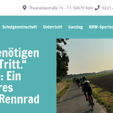
Thusneldastraße 15 - 17, 50679 Köln
0221 /
Schulgemeinschaft
Unterricht
Ganztag
NRW-Sportsc
enötigen
ritt.“
: Ein
res
 Rennrad