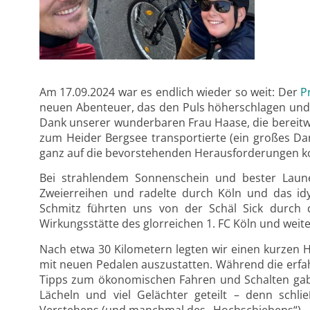
Am 17.09.2024 war es endlich wieder so weit: Der
P
neuen Abenteuer, das den Puls höherschlagen und d
Dank unserer wunderbaren Frau Haase, die bereitwi
zum Heider Bergsee transportierte (ein großes Dan
ganz auf die bevorstehenden Herausforderungen k
Bei strahlendem Sonnenschein und bester Laun
Zweierreihen und radelte durch Köln und das idy
Schmitz führten uns von der Schäl Sick durch 
Wirkungsstätte des glorreichen 1. FC Köln und weit
Nach etwa 30 Kilometern legten wir einen kurzen H
mit neuen Pedalen auszustatten. Während die erf
Tipps zum ökonomischen Fahren und Schalten gab
Lächeln und viel Gelächter geteilt – denn schli
Verstehens (und manchmal des „Hochschiebens“).