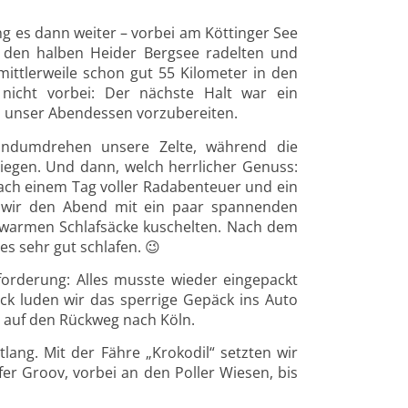
ng es dann weiter – vorbei am Köttinger See
m den halben Heider Bergsee radelten und
ittlerweile schon gut 55 Kilometer in den
nicht vorbei: Der nächste Halt war ein
m unser Abendessen vorzubereiten.
andumdrehen unsere Zelte, während die
iegen. Und dann, welch herrlicher Genuss:
ach einem Tag voller Radabenteuer und ein
en wir den Abend mit ein paar spannenden
e warmen Schlafsäcke kuschelten. Nach dem
s sehr gut schlafen.
😉
orderung: Alles musste wieder eingepackt
ck luden wir das sperrige Gepäck ins Auto
n auf den Rückweg nach Köln.
ang. Mit der Fähre „Krokodil“ setzten wir
er Groov, vorbei an den Poller Wiesen, bis