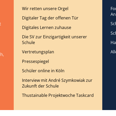
Wir retten unsere Orgel
Fo
An
Digitaler Tag der offenen Tür
Sc
t
Digitales Lernen zuhause
Sc
Die SV zur Einzigartigkeit unserer
Schule
Ha
Vertretungsplan
Al
h,
Pressespiegel
Schüler online in Köln
Interview mit André Szymkowiak zur
Zukunft der Schule
Thustainable Projektwoche Taskcard