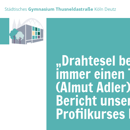
Städtisches
Gymnasium Thusneldastraße
Köln Deutz
„Drahtesel b
immer einen T
(Almut Adler)
Bericht unse
Profilkurses