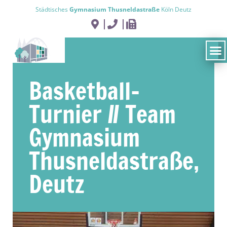
Städtisches
Gymnasium Thusneldastraße
Köln Deutz
Basketball-
Turnier // Team
Gymnasium
Thusneldastraße,
Deutz