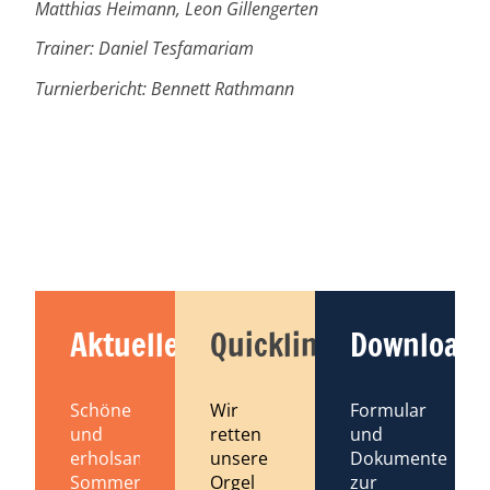
Matthias Heimann, Leon Gillengerten
Trainer: Daniel Tesfamariam
Turnierbericht: Bennett Rathmann
Aktuelles
Quicklinks
Downloads
Schöne
Wir
Formular
und
retten
und
erholsame
unsere
Dokumente
Sommerferien
Orgel
zur