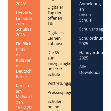
2026!
Anmeldung
Digitaler
an
Tag der
Herzliche
unserer
offenen
Einladung
Schule
Tür
zum
Schulvertrag
Schulfest
Digitales
2026
Lernen
Schulordnung
zuhause
2025
Ein Blick
hinter
Die SV
Handyordnung
die
zur
2025
Kulissen
Einzigartigkeit
der
Alle
unserer
Deutschen
Downloads
Schule
Börse
Vertretungsplan
Kurzstundenregelung
am
Pressespiegel
Mittwoch,
Schüler
den
online
15.07.2026