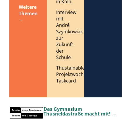
in Köln
Weitere
Interview
Themen
mit
→
André
Szymkowiak
zur
Zukunft
der
Schule
Thustainable
Projektwoche
Taskcard
Das Gymnasium
Thusneldastraße macht mit! →