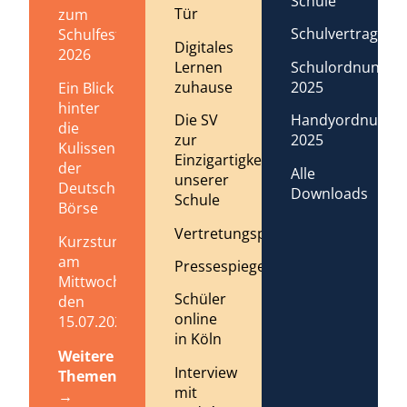
Schule
Tür
zum
Schulvertrag
Schulfest
Digitales
2026
Lernen
Schulordnung
zuhause
2025
Ein Blick
hinter
Die SV
Handyordnung
die
zur
2025
Kulissen
Einzigartigkeit
der
Alle
unserer
Deutschen
Downloads
Schule
Börse
Vertretungsplan
Kurzstundenregelung
am
Pressespiegel
Mittwoch,
Schüler
den
online
15.07.2026
in Köln
Weitere
Interview
Themen
mit
→