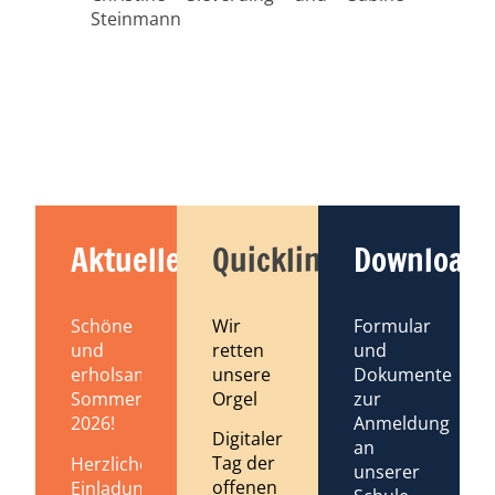
Steinmann
Aktuelles
Quicklinks
Downloads
Schöne
Wir
Formular
und
retten
und
erholsame
unsere
Dokumente
Sommerferien
Orgel
zur
2026!
Anmeldung
Digitaler
an
Tag der
Herzliche
unserer
offenen
Einladung