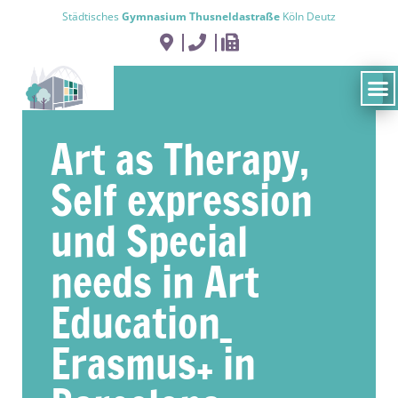
Städtisches
Gymnasium Thusneldastraße
Köln Deutz
Art as Therapy,
Self expression
und Special
needs in Art
Education_
Erasmus+ in