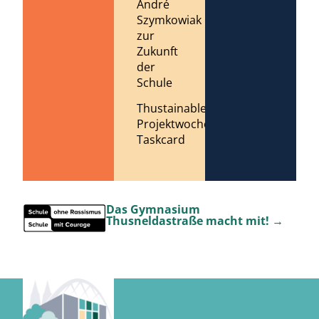
André
Szymkowiak
zur
Zukunft
der
Schule
Thustainable
Projektwoche
Taskcard
Das Gymnasium
Thusneldastraße macht mit! →