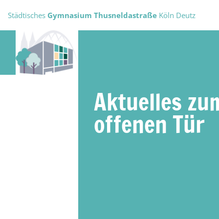
Städtisches
Gymnasium Thusneldastraße
Köln Deutz
Aktuelles zu
offenen Tür