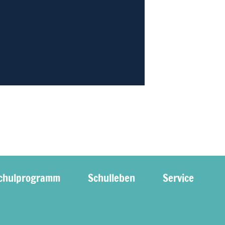
chulprogramm
Schulleben
Service