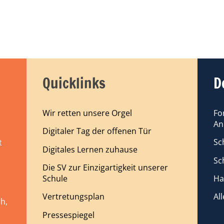
Quicklinks
D
Wir retten unsere Orgel
Fo
An
Digitaler Tag der offenen Tür
Sc
t
Digitales Lernen zuhause
Sc
Die SV zur Einzigartigkeit unserer
Schule
Ha
Vertretungsplan
Al
h,
Pressespiegel