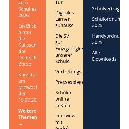
Tür
zum
Schulvertrag
Schulfest
Digitales
2026
Lernen
Schulordnung
zuhause
2025
Ein Blick
hinter
Die SV
Handyordnung
die
zur
2025
Kulissen
Einzigartigkeit
der
Alle
unserer
Deutschen
Downloads
Schule
Börse
Vertretungsplan
Kurzstundenregelung
am
Pressespiegel
Mittwoch,
Schüler
den
online
15.07.2026
in Köln
Weitere
Interview
Themen
mit
→
André