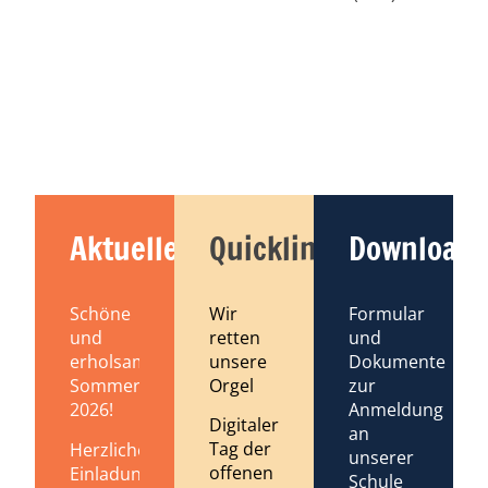
Aktuelles
Quicklinks
Downloads
Schöne
Wir
Formular
und
retten
und
erholsame
unsere
Dokumente
Sommerferien
Orgel
zur
2026!
Anmeldung
Digitaler
an
Tag der
Herzliche
unserer
offenen
Einladung
Schule