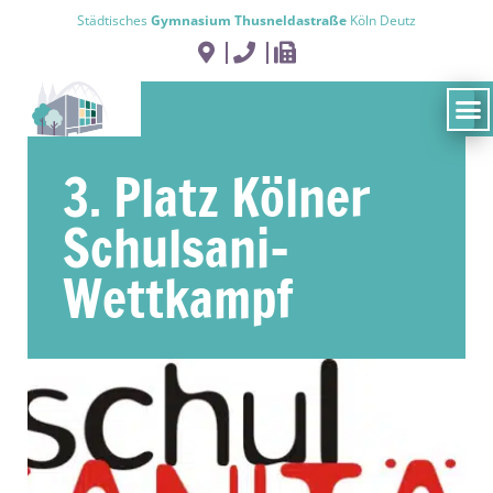
Städtisches
Gymnasium Thusneldastraße
Köln Deutz
3. Platz Kölner
Schulsani-
Wettkampf