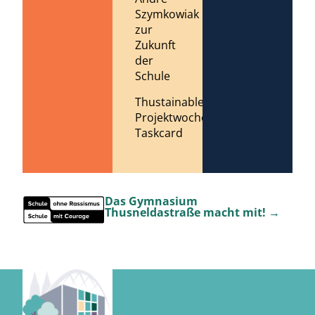
Szymkowiak
zur
Zukunft
der
Schule
Thustainable
Projektwoche
Taskcard
Das Gymnasium
Thusneldastraße macht mit! →