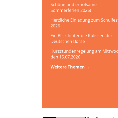
Schöne und erholsame
Sommerferien 2026!
Herzliche Einladung zum Schulfes
2026
Ein Blick hinter die Kulissen der
Deutschen Börse
Kurzstundenregelung am Mittwoc
den 15.07.2026
Weitere Themen →