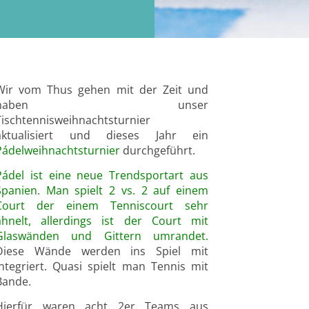
Wir vom Thus gehen mit der Zeit und
haben unser
Tischtennisweihnachtsturnier
aktualisiert und dieses Jahr ein
Pádelweihnachtsturnier
durchgeführt.
Pádel ist eine neue Trendsportart aus
Spanien. Man spielt 2 vs. 2 auf einem
Court der einem Tenniscourt sehr
ähnelt, allerdings ist der Court mit
Glaswänden und Gittern umrandet.
Diese Wände werden ins Spiel mit
integriert. Quasi spielt man Tennis mit
Bande.
Hierfür waren acht 2er Teams aus