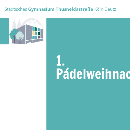
Städtisches
Gymnasium Thusneldastraße
Köln Deutz
1.
Pádelweihnac