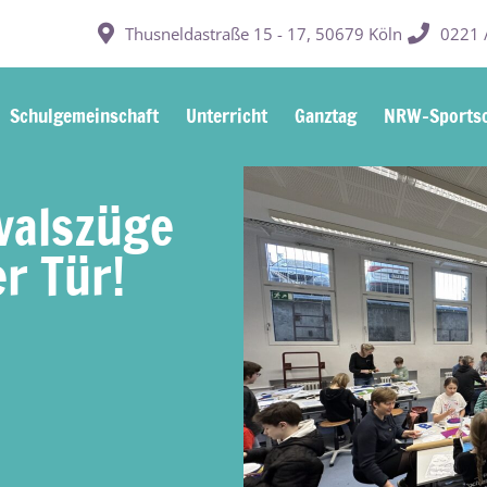
Thusneldastraße 15 - 17, 50679 Köln
0221 /
Schulgemeinschaft
Unterricht
Ganztag
NRW-Sportsc
valszüge
r Tür!