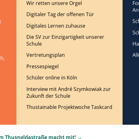
Wir retten unsere Orgel
Fo
An
Digitaler Tag der offenen Tür
Sc
t
Digitales Lernen zuhause
Sc
Die SV zur Einzigartigkeit unserer
Schule
Ha
Vertretungsplan
Al
h,
Pressespiegel
Schüler online in Köln
Interview mit André Szymkowiak zur
Zukunft der Schule
Thustainable Projektwoche Taskcard
 Thusneldastraße macht mit! →