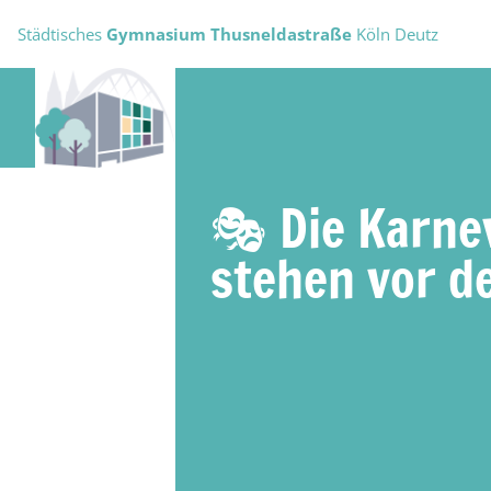
Städtisches
Gymnasium Thusneldastraße
Köln Deutz
🎭 Die Karne
stehen vor de