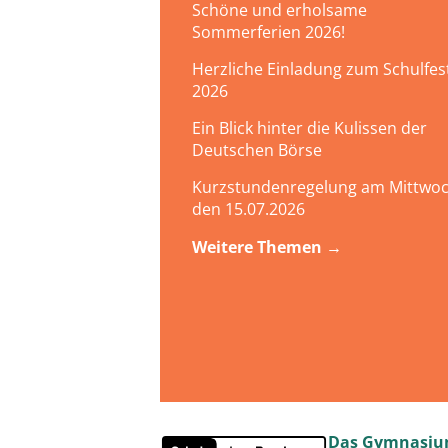
Schöne und erholsame
Sommerferien 2026!
Herzliche Einladung zum Schulfes
2026
Ein Blick hinter die Kulissen der
Deutschen Börse
Kurzstundenregelung am Mittwoc
den 15.07.2026
Weitere Themen →
Das Gymnasium