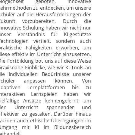
Möglichkeit geboten, innovative
Lehrmethoden zu entdecken, um unsere
Schüler auf die Herausforderungen der
Zukunft vorzubereiten. Durch die
innovative Schulung haben wir nicht nur
unser Verständnis für KI-gestützte
Technologien vertieft, sondern auch
praktische Fähigkeiten erworben, um
diese effektiv im Unterricht einzusetzen.
Die Fortbildung bot uns auf diese Weise
praxisnahe Einblicke, wie wir KI-Tools an
die individuellen Bedürfnisse unserer
Schüler anpassen können. Von
adaptiven Lernplattformen bis zu
interaktiven Lernspielen haben wir
vielfältige Ansätze kennengelernt, um
den Unterricht spannender und
effektiver zu gestalten. Darüber hinaus
wurden auch ethische Überlegungen im
Umgang mit KI im Bildungsbereich
behandelt.