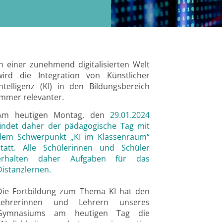
In einer zunehmend digitalisierten Welt
wird die Integration von Künstlicher
Intelligenz (KI) in den Bildungsbereich
immer relevanter.
Am heutigen Montag, den
29.01.2024
findet daher der pädagogische Tag mit
dem Schwerpunkt „KI im Klassenraum“
statt. Alle Schülerinnen und Schüler
erhalten daher Aufgaben für das
Distanzlernen.
Die Fortbildung zum Thema KI hat den
Lehrerinnen und Lehrern unseres
Gymnasiums am heutigen Tag die