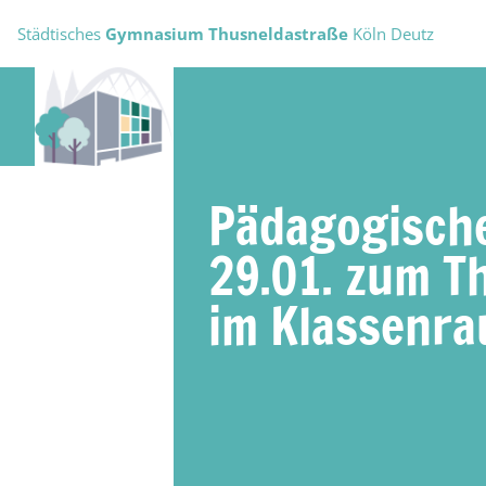
Städtisches
Gymnasium Thusneldastraße
Köln Deutz
Pädagogisch
29.01. zum T
im Klassenr