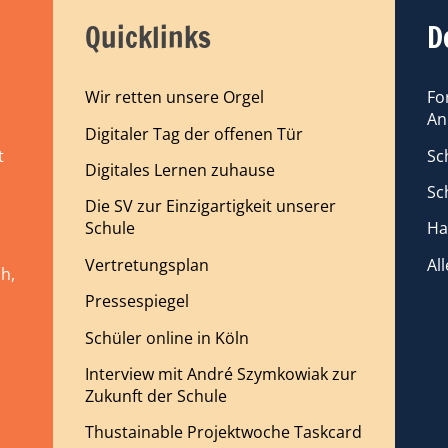
Quicklinks
D
Wir retten unsere Orgel
Fo
An
Digitaler Tag der offenen Tür
Sc
t
Digitales Lernen zuhause
Sc
Die SV zur Einzigartigkeit unserer
Schule
Ha
Vertretungsplan
Al
h,
Pressespiegel
Schüler online in Köln
Interview mit André Szymkowiak zur
Zukunft der Schule
Thustainable Projektwoche Taskcard