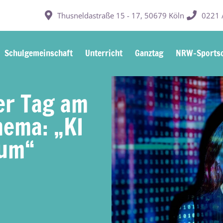
Thusneldastraße 15 - 17, 50679 Köln
0221 /
Schulgemeinschaft
Unterricht
Ganztag
NRW-Sportsc
er Tag am
hema: „KI
aum“